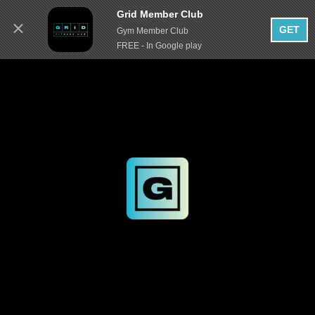
Grid Member Club
GET
Gym Member Club
FREE - In Google play